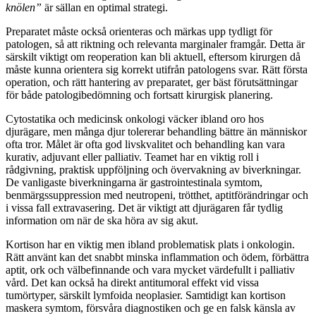
knölen”
är sällan en optimal strategi.
Preparatet måste också orienteras och märkas upp tydligt för
patologen, så att riktning och relevanta marginaler framgår. Detta är
särskilt viktigt om reoperation kan bli aktuell, eftersom kirurgen då
måste kunna orientera sig korrekt utifrån patologens svar. Rätt första
operation, och rätt hantering av preparatet, ger bäst förutsättningar
för både patologibedömning och fortsatt kirurgisk planering.
Cytostatika och medicinsk onkologi väcker ibland oro hos
djurägare, men många djur tolererar behandling bättre än människor
ofta tror. Målet är ofta god livskvalitet och behandling kan vara
kurativ, adjuvant eller palliativ. Teamet har en viktig roll i
rådgivning, praktisk uppföljning och övervakning av biverkningar.
De vanligaste biverkningarna är gastrointestinala symtom,
benmärgssuppression med neutropeni, trötthet, aptitförändringar och
i vissa fall extravasering. Det är viktigt att djurägaren får tydlig
information om när de ska höra av sig akut.
Kortison har en viktig men ibland problematisk plats i onkologin.
Rätt använt kan det snabbt minska inflammation och ödem, förbättra
aptit, ork och välbefinnande och vara mycket värdefullt i palliativ
vård. Det kan också ha direkt antitumoral effekt vid vissa
tumörtyper, särskilt lymfoida neoplasier. Samtidigt kan kortison
maskera symtom, försvåra diagnostiken och ge en falsk känsla av