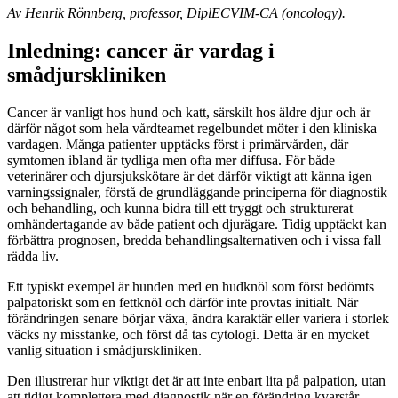
Av Henrik Rönnberg, professor, DiplECVIM-CA (oncology).
Inledning: cancer är vardag i
smådjurskliniken
Cancer är vanligt hos hund och katt, särskilt hos äldre djur och är
därför något som hela vårdteamet regelbundet möter i den kliniska
vardagen. Många patienter upptäcks först i primärvården, där
symtomen ibland är tydliga men ofta mer diffusa. För både
veterinärer och djursjukskötare är det därför viktigt att känna igen
varningssignaler, förstå de grundläggande principerna för diagnostik
och behandling, och kunna bidra till ett tryggt och strukturerat
omhändertagande av både patient och djurägare. Tidig upptäckt kan
förbättra prognosen, bredda behandlingsalternativen och i vissa fall
rädda liv.
Ett typiskt exempel är hunden med en hudknöl som först bedömts
palpatoriskt som en fettknöl och därför inte provtas initialt. När
förändringen senare börjar växa, ändra karaktär eller variera i storlek
väcks ny misstanke, och först då tas cytologi. Detta är en mycket
vanlig situation i smådjurskliniken.
Den illustrerar hur viktigt det är att inte enbart lita på palpation, utan
att tidigt komplettera med diagnostik när en förändring kvarstår,