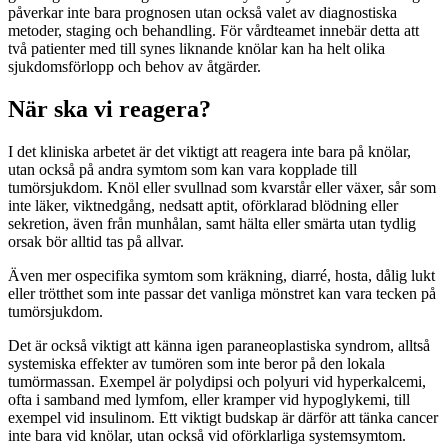
påverkar inte bara prognosen utan också valet av diagnostiska
metoder, staging och behandling. För vårdteamet innebär detta att
två patienter med till synes liknande knölar kan ha helt olika
sjukdomsförlopp och behov av åtgärder.
När ska vi reagera?
I det kliniska arbetet är det viktigt att reagera inte bara på knölar,
utan också på andra symtom som kan vara kopplade till
tumörsjukdom. Knöl eller svullnad som kvarstår eller växer, sår som
inte läker, viktnedgång, nedsatt aptit, oförklarad blödning eller
sekretion, även från munhålan, samt hälta eller smärta utan tydlig
orsak bör alltid tas på allvar.
Även mer ospecifika symtom som kräkning, diarré, hosta, dålig lukt
eller trötthet som inte passar det vanliga mönstret kan vara tecken på
tumörsjukdom.
Det är också viktigt att känna igen paraneoplastiska syndrom, alltså
systemiska effekter av tumören som inte beror på den lokala
tumörmassan. Exempel är polydipsi och polyuri vid hyperkalcemi,
ofta i samband med lymfom, eller kramper vid hypoglykemi, till
exempel vid insulinom. Ett viktigt budskap är därför att tänka cancer
inte bara vid knölar, utan också vid oförklarliga systemsymtom.