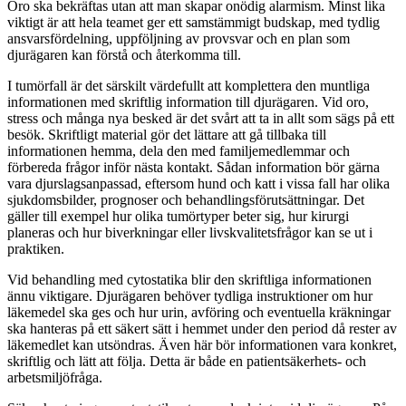
Oro ska bekräftas utan att man skapar onödig alarmism. Minst lika
viktigt är att hela teamet ger ett samstämmigt budskap, med tydlig
ansvarsfördelning, uppföljning av provsvar och en plan som
djurägaren kan förstå och återkomma till.
I tumörfall är det särskilt värdefullt att komplettera den muntliga
informationen med skriftlig information till djurägaren. Vid oro,
stress och många nya besked är det svårt att ta in allt som sägs på ett
besök. Skriftligt material gör det lättare att gå tillbaka till
informationen hemma, dela den med familjemedlemmar och
förbereda frågor inför nästa kontakt. Sådan information bör gärna
vara djurslagsanpassad, eftersom hund och katt i vissa fall har olika
sjukdomsbilder, prognoser och behandlingsförutsättningar. Det
gäller till exempel hur olika tumörtyper beter sig, hur kirurgi
planeras och hur biverkningar eller livskvalitetsfrågor kan se ut i
praktiken.
Vid behandling med cytostatika blir den skriftliga informationen
ännu viktigare. Djurägaren behöver tydliga instruktioner om hur
läkemedel ska ges och hur urin, avföring och eventuella kräkningar
ska hanteras på ett säkert sätt i hemmet under den period då rester av
läkemedlet kan utsöndras. Även här bör informationen vara konkret,
skriftlig och lätt att följa. Detta är både en patientsäkerhets- och
arbetsmiljöfråga.