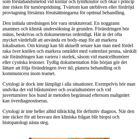
som förstahandsmetod vid knölar och lymfknutor och ökar i princip
inte risken för tumörspridning. Tvärtom kan utebliven eller fördröjd
provtagning försämra förutsättningarna för optimal behandling.
Den initiala utredningen bör vara strukturerad. En noggrann
anamnes och klinisk undersökning är grunden. Förändringen bör
mätas, beskrivas och dokumenteras ordentligt. Här är det ofta
mycket värdefullt att använda en body-map för att markera
lokalisation. Om kirurgi kan bli aktuellt senare kan man med fördel
raka över knölen och markera området med vattenfast penna, särskilt
när förändringen kan variera i storlek, såsom vid mastcelltumörer
eller cystiska lesioner. Tydlig dokumentation från början gör det
lättare att följa förändringen över tid, planera behandling och
kommunicera inom teamet.
Cytologi är dock inte lämpligt i alla situationer. Exempelvis bör man
undvika det vid blåstumörer och ovarialtumörer och vid
juvertumörer hos hund är metoden begränsad eftersom malignitet
kan överdiagnostiseras.
Cytologi är inte heller alltid tillräcklig för definitiv diagnos. När den
inte räcker för att besvara den kliniska frågan blir biopsi och
histopatologi nästa steg.