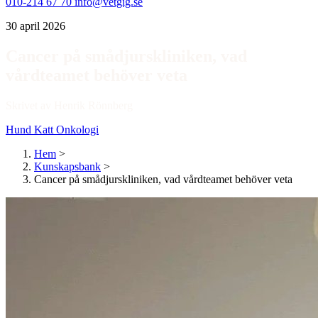
010-214 67 70
info@vetgig.se
30 april 2026
Cancer på smådjurskliniken, vad
vårdteamet behöver veta
Skrivet av Henrik Rönnberg
Hund
Katt
Onkologi
Hem
>
Kunskapsbank
>
Cancer på smådjurskliniken, vad vårdteamet behöver veta