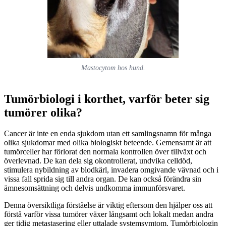
Mastocytom hos hund.
Tumörbiologi i korthet, varför beter sig
tumörer olika?
Cancer är inte en enda sjukdom utan ett samlingsnamn för många
olika sjukdomar med olika biologiskt beteende. Gemensamt är att
tumörceller har förlorat den normala kontrollen över tillväxt och
överlevnad. De kan dela sig okontrollerat, undvika celldöd,
stimulera nybildning av blodkärl, invadera omgivande vävnad och i
vissa fall sprida sig till andra organ. De kan också förändra sin
ämnesomsättning och delvis undkomma immunförsvaret.
Denna översiktliga förståelse är viktig eftersom den hjälper oss att
förstå varför vissa tumörer växer långsamt och lokalt medan andra
ger tidig metastasering eller uttalade systemsymtom. Tumörbiologin