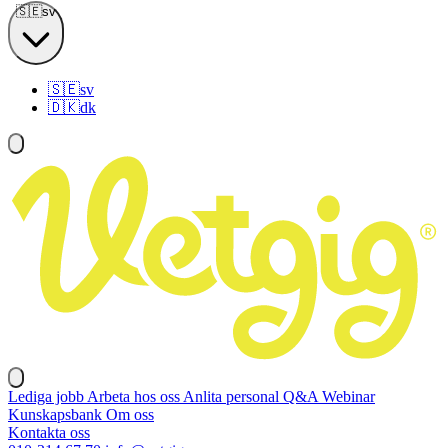
🇸🇪
sv
🇸🇪
sv
🇩🇰
dk
Lediga jobb
Arbeta hos oss
Anlita personal
Q&A
Webinar
Kunskapsbank
Om oss
Kontakta oss