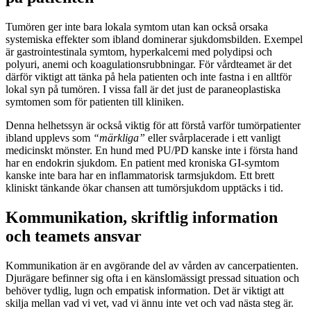
Tumören ger inte bara lokala symtom utan kan också orsaka
systemiska effekter som ibland dominerar sjukdomsbilden. Exempel
är gastrointestinala symtom, hyperkalcemi med polydipsi och
polyuri, anemi och koagulationsrubbningar. För vårdteamet är det
därför viktigt att tänka på hela patienten och inte fastna i en alltför
lokal syn på tumören. I vissa fall är det just de paraneoplastiska
symtomen som för patienten till kliniken.
Denna helhetssyn är också viktig för att förstå varför tumörpatienter
ibland upplevs som
“märkliga”
eller svårplacerade i ett vanligt
medicinskt mönster. En hund med PU/PD kanske inte i första hand
har en endokrin sjukdom. En patient med kroniska GI-symtom
kanske inte bara har en inflammatorisk tarmsjukdom. Ett brett
kliniskt tänkande ökar chansen att tumörsjukdom upptäcks i tid.
Kommunikation, skriftlig information
och teamets ansvar
Kommunikation är en avgörande del av vården av cancerpatienten.
Djurägare befinner sig ofta i en känslomässigt pressad situation och
behöver tydlig, lugn och empatisk information. Det är viktigt att
skilja mellan vad vi vet, vad vi ännu inte vet och vad nästa steg är.