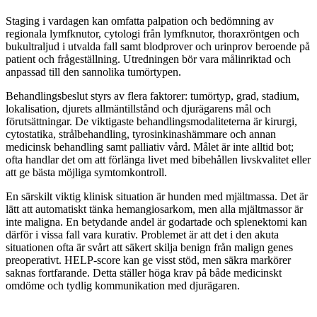
Staging i vardagen kan omfatta palpation och bedömning av
regionala lymfknutor, cytologi från lymfknutor, thoraxröntgen och
bukultraljud i utvalda fall samt blodprover och urinprov beroende på
patient och frågeställning. Utredningen bör vara målinriktad och
anpassad till den sannolika tumörtypen.
Behandlingsbeslut styrs av flera faktorer: tumörtyp, grad, stadium,
lokalisation, djurets allmäntillstånd och djurägarens mål och
förutsättningar. De viktigaste behandlingsmodaliteterna är kirurgi,
cytostatika, strålbehandling, tyrosinkinashämmare och annan
medicinsk behandling samt palliativ vård. Målet är inte alltid bot;
ofta handlar det om att förlänga livet med bibehållen livskvalitet eller
att ge bästa möjliga symtomkontroll.
En särskilt viktig klinisk situation är hunden med mjältmassa. Det är
lätt att automatiskt tänka hemangiosarkom, men alla mjältmassor är
inte maligna. En betydande andel är godartade och splenektomi kan
därför i vissa fall vara kurativ. Problemet är att det i den akuta
situationen ofta är svårt att säkert skilja benign från malign genes
preoperativt. HELP-score kan ge visst stöd, men säkra markörer
saknas fortfarande. Detta ställer höga krav på både medicinskt
omdöme och tydlig kommunikation med djurägaren.