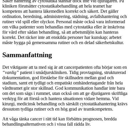
Säker hantering av cytostatika stannar dock inte vid djurägaren. På
kliniken förutsätter cytostatikabehandling att hela teamet har
kompetens att hantera läkemedlen korrekt och säkert. Det gäller
ordination, beredning, administrering, städning, avfallshantering och
rutiner vid spill eller olyckor. Personal måste också vara informerad
om vilka patienter som behandlas med cytostatika eller är inskrivna
för vård efter sådan behandling, så att arbetsmiljön kan hanteras
korrekt. Det räcker inte att enskilda personer har kunskap; arbetet
måste bygga på gemensamma rutiner och en delad säkerhetskultur.
Sammanfattning
Det viktigaste att ta med sig är att cancerpatienten ofta börjar som en
“vanlig”
patient i smådjurskliniken. Tidig provtagning, strukturerad
dokumentation, god förståelse för skillnaden mellan grad och
stadium, samt ett tydligt och empatiskt omhändertagande från hela
vårdteamet gör stor skillnad. God kommunikation handlar inte bara
om det som sägs i rummet, utan också om att ge djurägaren skriftliga
verktyg för att förstå och hantera situationen vidare hemma. Vid
kirurgi, medicinsk behandling och särskilt cytostatikahantering krävs
dessutom tydliga rutiner och en hög grad av teamkompetens.
Att våga tänka cancer i rätt tid kan förbättra prognosen, bredda
behandlingsalternativen och i vissa fall rädda liv.