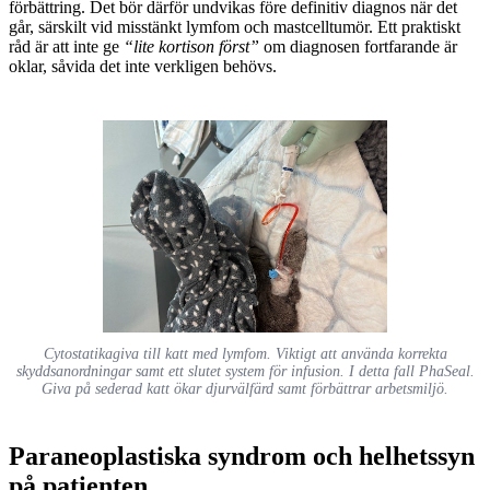
förbättring. Det bör därför undvikas före definitiv diagnos när det
går, särskilt vid misstänkt lymfom och mastcelltumör. Ett praktiskt
råd är att inte ge
“lite kortison först”
om diagnosen fortfarande är
oklar, såvida det inte verkligen behövs.
Cytostatikagiva till katt med lymfom. Viktigt att använda korrekta
skyddsanordningar samt ett slutet system för infusion. I detta fall PhaSeal.
Giva på sederad katt ökar djurvälfärd samt förbättrar arbetsmiljö.
Paraneoplastiska syndrom och helhetssyn
på patienten