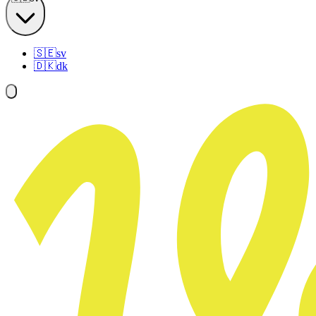
🇸🇪
sv
🇩🇰
dk