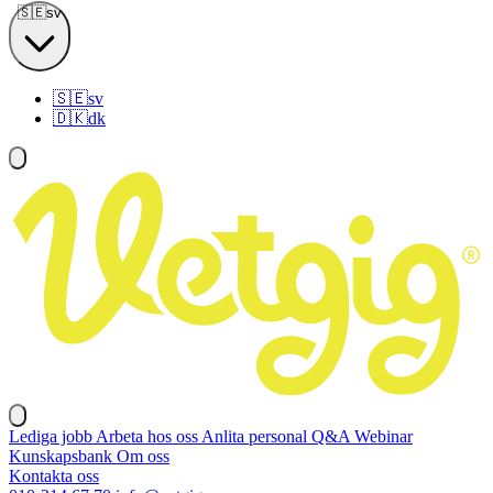
🇸🇪
sv
🇸🇪
sv
🇩🇰
dk
Lediga jobb
Arbeta hos oss
Anlita personal
Q&A
Webinar
Kunskapsbank
Om oss
Kontakta oss