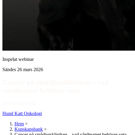
Inspelat webinar
Sändes 26 mars 2026
Cancer på smådjurskliniken – vad
vårdteamet behöver veta
Henrik Rönnberg
Hund
Katt
Onkologi
Hem
>
Kunskapsbank
>
Cancer på smådjurskliniken – vad vårdteamet behöver veta