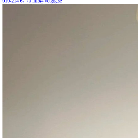
010-214 67 70
info@vetgig.se