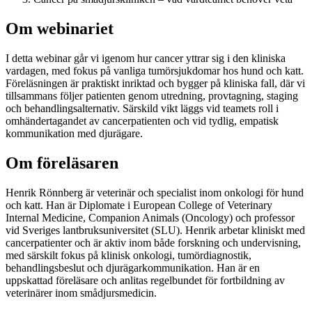
Om webinariet
I detta webinar går vi igenom hur cancer yttrar sig i den kliniska
vardagen, med fokus på vanliga tumörsjukdomar hos hund och katt.
Föreläsningen är praktiskt inriktad och bygger på kliniska fall, där vi
tillsammans följer patienten genom utredning, provtagning, staging
och behandlingsalternativ. Särskild vikt läggs vid teamets roll i
omhändertagandet av cancerpatienten och vid tydlig, empatisk
kommunikation med djurägare.
Om föreläsaren
Henrik Rönnberg är veterinär och specialist inom onkologi för hund
och katt. Han är Diplomate i European College of Veterinary
Internal Medicine, Companion Animals (Oncology) och professor
vid Sveriges lantbruksuniversitet (SLU). Henrik arbetar kliniskt med
cancerpatienter och är aktiv inom både forskning och undervisning,
med särskilt fokus på klinisk onkologi, tumördiagnostik,
behandlingsbeslut och djurägarkommunikation. Han är en
uppskattad föreläsare och anlitas regelbundet för fortbildning av
veterinärer inom smådjursmedicin.