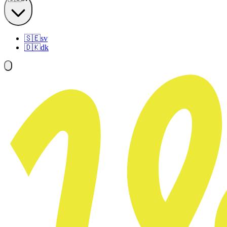
🇸🇪
sv
🇩🇰
dk