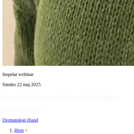
Inspelat webinar
Sändes 22 maj 2025
Hur du lyckas med allergiutredningen
Sabine Osmar-Vitalich
Dermatologi
Hund
Hem
>