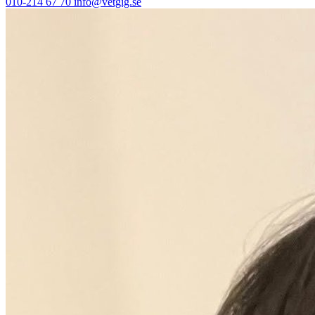
010-214 67 70
info@vetgig.se