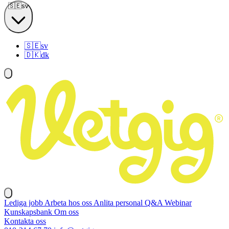
🇸🇪
sv
🇸🇪
sv
🇩🇰
dk
Lediga jobb
Arbeta hos oss
Anlita personal
Q&A
Webinar
Kunskapsbank
Om oss
Kontakta oss