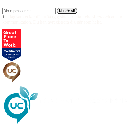
Nu kör vi!
Jag samtycker till att Vetgig skickar mig nyhetsbrev och annan
kommunikation. Du kan avregistrera dig när som helst.