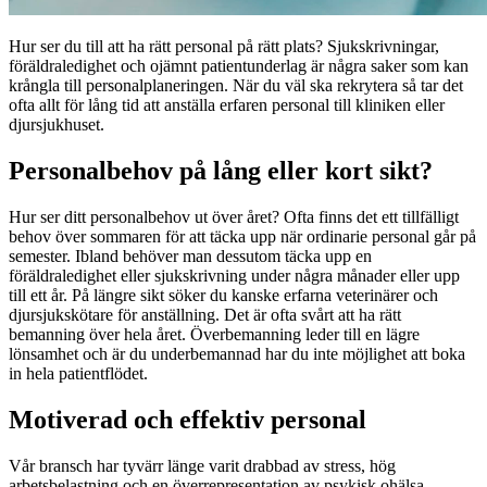
Hur ser du till att ha rätt personal på rätt plats? Sjukskrivningar,
föräldraledighet och ojämnt patientunderlag är några saker som kan
krångla till personalplaneringen. När du väl ska rekrytera så tar det
ofta allt för lång tid att anställa erfaren personal till kliniken eller
djursjukhuset.
Personalbehov på lång eller kort sikt?
Hur ser ditt personalbehov ut över året? Ofta finns det ett tillfälligt
behov över sommaren för att täcka upp när ordinarie personal går på
semester. Ibland behöver man dessutom täcka upp en
föräldraledighet eller sjukskrivning under några månader eller upp
till ett år. På längre sikt söker du kanske erfarna veterinärer och
djursjukskötare för anställning. Det är ofta svårt att ha rätt
bemanning över hela året. Överbemanning leder till en lägre
lönsamhet och är du underbemannad har du inte möjlighet att boka
in hela patientflödet.
Motiverad och effektiv personal
Vår bransch har tyvärr länge varit drabbad av stress, hög
arbetsbelastning och en överrepresentation av psykisk ohälsa.