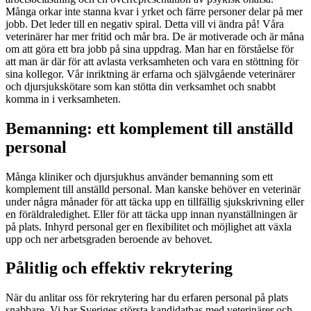
Många orkar inte stanna kvar i yrket och färre personer delar på mer
jobb. Det leder till en negativ spiral. Detta vill vi ändra på! Våra
veterinärer har mer fritid och mår bra. De är motiverade och är måna
om att göra ett bra jobb på sina uppdrag. Man har en förståelse för
att man är där för att avlasta verksamheten och vara en stöttning för
sina kollegor. Vår inriktning är erfarna och självgående veterinärer
och djursjukskötare som kan stötta din verksamhet och snabbt
komma in i verksamheten.
Bemanning: ett komplement till anställd
personal
Många kliniker och djursjukhus använder bemanning som ett
komplement till anställd personal. Man kanske behöver en veterinär
under några månader för att täcka upp en tillfällig sjukskrivning eller
en föräldraledighet. Eller för att täcka upp innan nyanställningen är
på plats. Inhyrd personal ger en flexibilitet och möjlighet att växla
upp och ner arbetsgraden beroende av behovet.
Pålitlig och effektiv rekrytering
När du anlitar oss för rekrytering har du erfaren personal på plats
snabbare. Vi har Sveriges största kandidatbas med veterinärer och