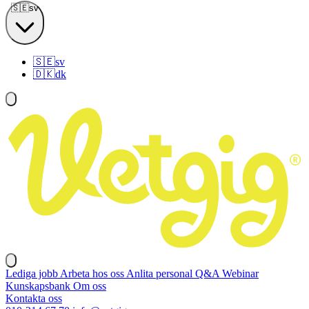
🇸🇪
sv
🇸🇪
sv
🇩🇰
dk
Lediga jobb
Arbeta hos oss
Anlita personal
Q&A
Webinar
Kunskapsbank
Om oss
Kontakta oss