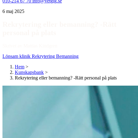
010-214 67 70
info@vetgig.se
6 maj 2025
Rekrytering eller bemanning? -Rätt
personal på plats
Skrivet av Mattias Kindgren
Lönsam klinik
Rekrytering
Bemanning
Hem
>
Kunskapsbank
>
Rekrytering eller bemanning? -Rätt personal på plats