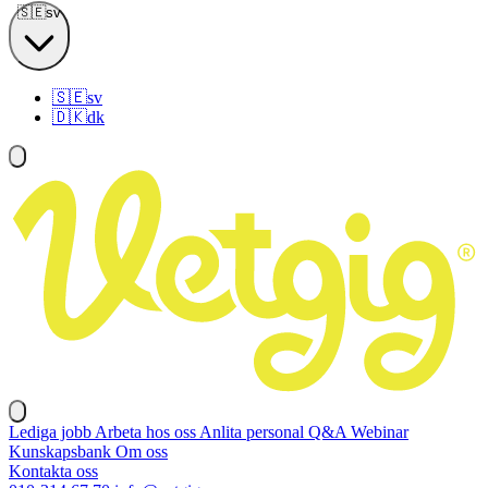
🇸🇪
sv
🇸🇪
sv
🇩🇰
dk
Lediga jobb
Arbeta hos oss
Anlita personal
Q&A
Webinar
Kunskapsbank
Om oss
Kontakta oss