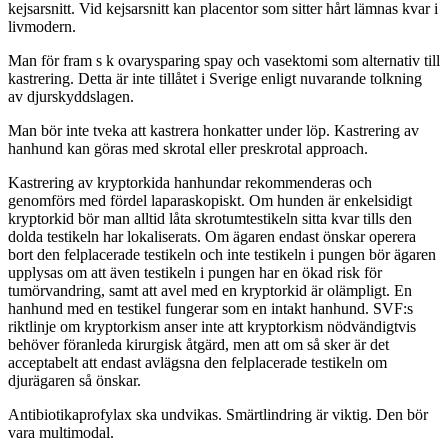
kejsarsnitt. Vid kejsarsnitt kan placentor som sitter hårt lämnas kvar i
livmodern.
Man för fram s k ovarysparing spay och vasektomi som alternativ till
kastrering. Detta är inte tillåtet i Sverige enligt nuvarande tolkning
av djurskyddslagen.
Man bör inte tveka att kastrera honkatter under löp. Kastrering av
hanhund kan göras med skrotal eller preskrotal approach.
Kastrering av kryptorkida hanhundar rekommenderas och
genomförs med fördel laparaskopiskt. Om hunden är enkelsidigt
kryptorkid bör man alltid låta skrotumtestikeln sitta kvar tills den
dolda testikeln har lokaliserats. Om ägaren endast önskar operera
bort den felplacerade testikeln och inte testikeln i pungen bör ägaren
upplysas om att även testikeln i pungen har en ökad risk för
tumörvandring, samt att avel med en kryptorkid är olämpligt. En
hanhund med en testikel fungerar som en intakt hanhund. SVF:s
riktlinje om kryptorkism anser inte att kryptorkism nödvändigtvis
behöver föranleda kirurgisk åtgärd, men att om så sker är det
acceptabelt att endast avlägsna den felplacerade testikeln om
djurägaren så önskar.
Antibiotikaprofylax ska undvikas. Smärtlindring är viktig. Den bör
vara multimodal.