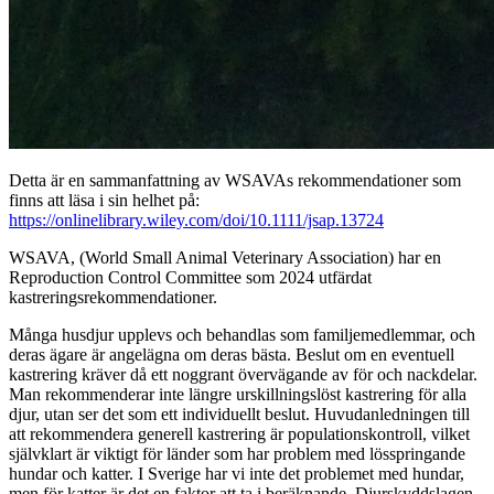
Detta är en sammanfattning av WSAVAs rekommendationer som
finns att läsa i sin helhet på:
https://onlinelibrary.wiley.com/doi/10.1111/jsap.13724
WSAVA, (World Small Animal Veterinary Association) har en
Reproduction Control Committee som 2024 utfärdat
kastreringsrekommendationer.
Många husdjur upplevs och behandlas som familjemedlemmar, och
deras ägare är angelägna om deras bästa. Beslut om en eventuell
kastrering kräver då ett noggrant övervägande av för och nackdelar.
Man rekommenderar inte längre urskillningslöst kastrering för alla
djur, utan ser det som ett individuellt beslut. Huvudanledningen till
att rekommendera generell kastrering är populationskontroll, vilket
självklart är viktigt för länder som har problem med lösspringande
hundar och katter. I Sverige har vi inte det problemet med hundar,
men för katter är det en faktor att ta i beräknande. Djurskyddslagen