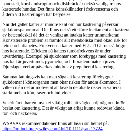
panosteit, korsbandsruptur och diskbråck är också vanligare hos
kastrerade hundar. Det finns könsskillnader i frekvenserna och
åldern vid kastreringen har betydelse.
När det gäller katter är mindre känt om hur kastrering påverkar
sjukdomspanoramat. Det finns också ett större incitament att kastrera
av beteendeskäl då det är vanligt att intakta katter urinmarkerar.
Konstaterade problem är framför allt metaboliska med ökad risk för
fetma och diabetes. Frekvensen katter med FLUTD är också högre
hos kastrerade. Effekten på katters tumörfrekvens är under
utvärdering. Exempel på sjukdomar som förebyggs med kastrering
hos katt är juvertumör, pyometra, och fibradenomatos i juver.
Djurslaget verkar påverkas mindre av prepubertal kastrering.
Sammanfattningsvis kan man säga att kastrering förebygger
sjukdomar i könsorganen men ökar risken för andra åkommor. I
vilken mån det är motiverat att beakta de ökade riskerna varierar
starkt mellan kön, raser och individer.
Veterinären har en mycket viktig roll i att vägleda djurägaren inför
beslut om kastrering. Det är viktigt att ärligt kunna redovisa kända
för- och nackdelar.
WSAVAs rekommendationer finns att läsa i sin helhet på:
https://onlinelibrary.wiley.com/doi/10.1111/jsap.13724