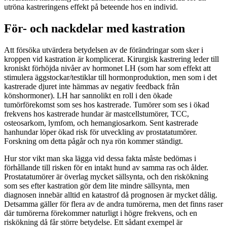
utröna kastreringens effekt på beteende hos en individ.
För- och nackdelar med kastration
Att försöka utvärdera betydelsen av de förändringar som sker i
kroppen vid kastration är komplicerat. Kirurgisk kastrering leder till
kroniskt förhöjda nivåer av hormonet LH (som har som effekt att
stimulera äggstockar/testiklar till hormonproduktion, men som i det
kastrerade djuret inte hämmas av negativ feedback från
könshormoner). LH har sannolikt en roll i den ökade
tumörförekomst som ses hos kastrerade. Tumörer som ses i ökad
frekvens hos kastrerade hundar är mastcellstumörer, TCC,
osteosarkom, lymfom, och hemangiosarkom. Sent kastrerade
hanhundar löper ökad risk för utveckling av prostatatumörer.
Forskning om detta pågår och nya rön kommer ständigt.
Hur stor vikt man ska lägga vid dessa fakta måste bedömas i
förhållande till risken för en intakt hund av samma ras och ålder.
Prostatatumörer är överlag mycket sällsynta, och den riskökning
som ses efter kastration gör dem lite mindre sällsynta, men
diagnosen innebär alltid en katastrof då prognosen är mycket dålig.
Detsamma gäller för flera av de andra tumörerna, men det finns raser
där tumörerna förekommer naturligt i högre frekvens, och en
riskökning då får större betydelse. Ett sådant exempel är