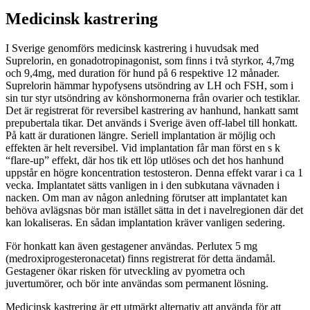
Medicinsk kastrering
I Sverige genomförs medicinsk kastrering i huvudsak med
Suprelorin, en gonadotropinagonist, som finns i två styrkor, 4,7mg
och 9,4mg, med duration för hund på 6 respektive 12 månader.
Suprelorin hämmar hypofysens utsöndring av LH och FSH, som i
sin tur styr utsöndring av könshormonerna från ovarier och testiklar.
Det är registrerat för reversibel kastrering av hanhund, hankatt samt
prepubertala tikar. Det används i Sverige även off-label till honkatt.
På katt är durationen längre. Seriell implantation är möjlig och
effekten är helt reversibel. Vid implantation får man först en s k
“flare-up” effekt, där hos tik ett löp utlöses och det hos hanhund
uppstår en högre koncentration testosteron. Denna effekt varar i ca 1
vecka. Implantatet sätts vanligen in i den subkutana vävnaden i
nacken. Om man av någon anledning förutser att implantatet kan
behöva avlägsnas bör man istället sätta in det i navelregionen där det
kan lokaliseras. En sådan implantation kräver vanligen sedering.
För honkatt kan även gestagener användas. Perlutex 5 mg
(medroxiprogesteronacetat) finns registrerat för detta ändamål.
Gestagener ökar risken för utveckling av pyometra och
juvertumörer, och bör inte användas som permanent lösning.
Medicinsk kastrering är ett utmärkt alternativ att använda för att