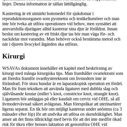
linjer. Denna information är sällan lättillgänglig.
Kastrering är ett utmärkt botemedel för sjukdomar i
reproduktionsorganen som pyometra och testikeltumörer och man
inte bör tveka att utföra operationen vid behov, men synsättet att
ansvarsfulla djurägare alltid kastrerar sina djur är föråldrat. Innan
beslut om kastrering av ett friskt djur tas bör man väga för- och
nackdelar mot varandra. Man behöver också bestämma metod och
när i djurets livscykel åtgärden ska utföras.
Kirurgi
WSAVAs dokument innehåller ett kapitel med beskrivning av
kirurgi med många kirurgiska tips. Man framhåller ovariektomi som
att föredra framför ovarihysterektomi om livmodern inte är
förändrad. För stora hundar är en laparaskopisk operation en fördel.
Man för fram tekniken att använda ligaturer med dubbla slag och
självlåsande knutar (miller’s knot, constrictor knot, strangle knot).
Ligaturen bör anläggas på eller kaudalt om cervix vid OHE, så all
livmodervävnad säkert avlägsnas. Man förespråkar att uterinartärer
ligeras separat. En tik bör om möjligt kastreras under anöstrus (ca 3
månader efter löp) för att undvika att utlösa en skendräktighet. Man
anser att det finns tillräckligt med bevis för att det inte medför ökad
risk för tiken eller hennes laktation att genomföra OHE vid