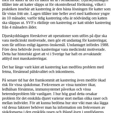
tillåter inte att katter släpps ut för okontrollerad förökning, vilket i
praktiken innebär att kastrering är den bästa lösningen för katter som
får vistas fritt ute. Lagen tillåter inte heller avel med katthonor yngre
än 10 månader, varför tidig kastrering ofta är nödvändig om katten
ska släppas ut. SVF:s riktlinje om kastrering av katt stöder kastrering
från 4 månaders ålder.
Djurskyddslagen föreskriver att operationer som utförs på djur ska
vara medicinskt motiverade, men gör ett undantag för kastreringar,
som får utföras enligt ägarens önskemål. Undantaget infördes 1988.
Före dess behövde även kastreringar vara medicinskt motiverade.
Detta har historiskt gjort att vi i Sverige har haft en avvaktande
attityd mot masskastreringar.
Det har länge varit känt att kastrering kan medföra problem med
fetma, försämrad pälskvalitet och inkontinens.
På senare tid har det framkommit att kastrering även medför ökad
risk för vissa sjukdomar. Frekvensen av vissa tumörer ökar,
ledhälsan försämras, immunsystemet påverkas och vissa
beteendeproblem blir vanligare. I hur hög grad detta orsakar
problem för det enskilda djuret varierar stort mellan olika raser och
mellan individer. För att kunna bedöma hur stor vikt man ska lägga
vid dessa faktorer behöver man ha information om frekvensen av
sjukdomarna i den enskilda rasen och ibland även i uppfödarens