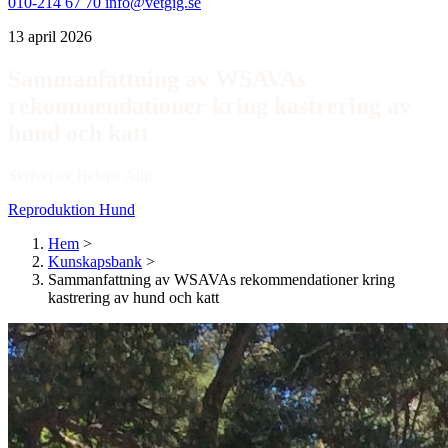
010-214 67 70
info@vetgig.se
13 april 2026
Sammanfattning av WSAVAs
rekommendationer kring kastrering av
hund och katt
Skrivet av Helene Alm
Reproduktion
Hund
Hem
>
Kunskapsbank
>
Sammanfattning av WSAVAs rekommendationer kring
kastrering av hund och katt