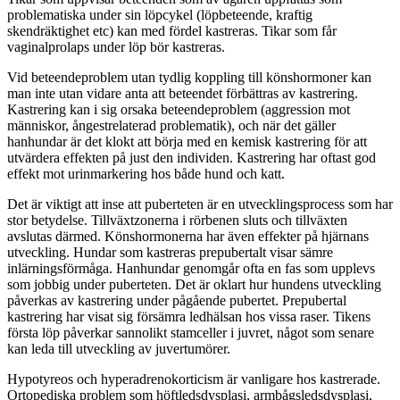
problematiska under sin löpcykel (löpbeteende, kraftig
skendräktighet etc) kan med fördel kastreras. Tikar som får
vaginalprolaps under löp bör kastreras.
Vid beteendeproblem utan tydlig koppling till könshormoner kan
man inte utan vidare anta att beteendet förbättras av kastrering.
Kastrering kan i sig orsaka beteendeproblem (aggression mot
människor, ångestrelaterad problematik), och när det gäller
hanhundar är det klokt att börja med en kemisk kastrering för att
utvärdera effekten på just den individen. Kastrering har oftast god
effekt mot urinmarkering hos både hund och katt.
Det är viktigt att inse att puberteten är en utvecklingsprocess som har
stor betydelse. Tillväxtzonerna i rörbenen sluts och tillväxten
avslutas därmed. Könshormonerna har även effekter på hjärnans
utveckling. Hundar som kastreras prepubertalt visar sämre
inlärningsförmåga. Hanhundar genomgår ofta en fas som upplevs
som jobbig under puberteten. Det är oklart hur hundens utveckling
påverkas av kastrering under pågående pubertet. Prepubertal
kastrering har visat sig försämra ledhälsan hos vissa raser. Tikens
första löp påverkar sannolikt stamceller i juvret, något som senare
kan leda till utveckling av juvertumörer.
Hypotyreos och hyperadrenokorticism är vanligare hos kastrerade.
Ortopediska problem som höftledsdysplasi, armbågsledsdysplasi,