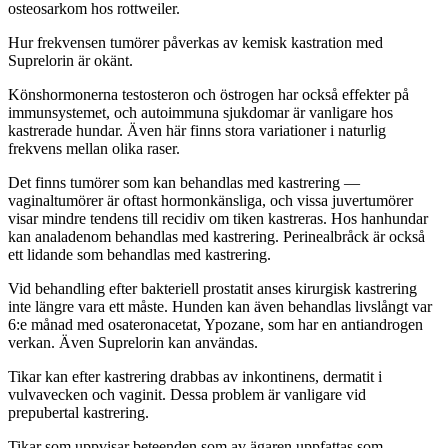
osteosarkom hos rottweiler.
Hur frekvensen tumörer påverkas av kemisk kastration med
Suprelorin är okänt.
Könshormonerna testosteron och östrogen har också effekter på
immunsystemet, och autoimmuna sjukdomar är vanligare hos
kastrerade hundar. Även här finns stora variationer i naturlig
frekvens mellan olika raser.
Det finns tumörer som kan behandlas med kastrering —
vaginaltumörer är oftast hormonkänsliga, och vissa juvertumörer
visar mindre tendens till recidiv om tiken kastreras. Hos hanhundar
kan analadenom behandlas med kastrering. Perinealbråck är också
ett lidande som behandlas med kastrering.
Vid behandling efter bakteriell prostatit anses kirurgisk kastrering
inte längre vara ett måste. Hunden kan även behandlas livslångt var
6:e månad med osateronacetat, Ypozane, som har en antiandrogen
verkan. Även Suprelorin kan användas.
Tikar kan efter kastrering drabbas av inkontinens, dermatit i
vulvavecken och vaginit. Dessa problem är vanligare vid
prepubertal kastrering.
Tikar som uppvisar beteenden som av ägaren uppfattas som