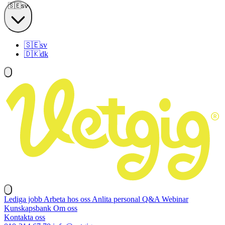
🇸🇪
sv
🇸🇪
sv
🇩🇰
dk
Lediga jobb
Arbeta hos oss
Anlita personal
Q&A
Webinar
Kunskapsbank
Om oss
Kontakta oss