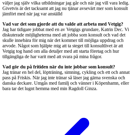
väljer jag själv vilka utbildningar jag går och när jag vill vara ledig.
Givetvis är det tacksamt att jag nu tjänar avsevärt mer som konsult
jämfört med när jag var anställd
Vad var det som gjorde att du valde att arbeta med Vetgig?
Jag har tidigare jobbat med en av Vetgigs grundare, Katrin Dec. Vi
diskuterade möjligheterna med att jobba som konsult och vad det
skulle innebära för mig när det kommer till möjliga uppdrag och
arvode. Något som hjälpte mig att ta steget till konsultlivet är att
Vetgig tog hand om alla detaljer med att starta företag och hur
tillgängliga de har varit med att svara på mina frågor.
Vad gör du på fritiden när du inte jobbar som konsult?
Jag tränar en hel del, löpträning, simning, cykling och ett och annat
pass på Friskis. När jag inte tränar så läser jag gärna svenska och
danska deckare. Umgås med familj och vänner i Köpenhamn, eller
bara tar det lugnt hemma med min Ragdoll Ginza.