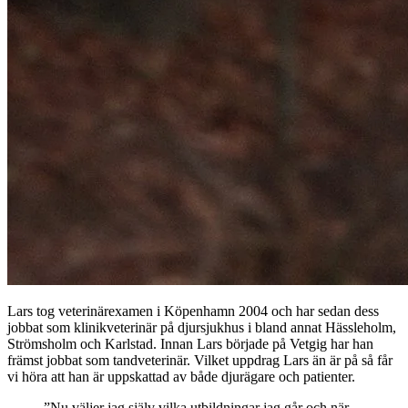
Lars tog veterinärexamen i Köpenhamn 2004 och har sedan dess
jobbat som klinikveterinär på djursjukhus i bland annat Hässleholm,
Strömsholm och Karlstad. Innan Lars började på Vetgig har han
främst jobbat som tandveterinär. Vilket uppdrag Lars än är på så får
vi höra att han är uppskattad av både djurägare och patienter.
”Nu väljer jag själv vilka utbildningar jag går och när