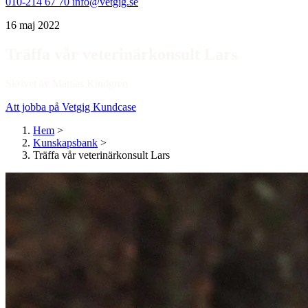
010-214 67 70
info@vetgig.se
16 maj 2022
Träffa vår veterinärkonsult Lars
Skrivet av Mattias Kindgren
Att jobba på Vetgig
Kundcase
Hem
>
Kunskapsbank
>
Träffa vår veterinärkonsult Lars