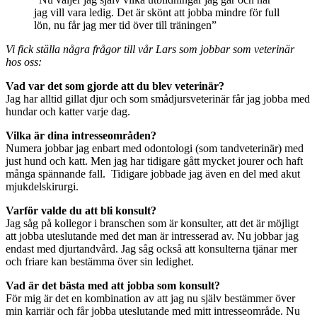
jag vill vara ledig. Det är skönt att jobba mindre för full
lön, nu får jag mer tid över till träningen”
Vi fick ställa några frågor till vår Lars som jobbar som veterinär
hos oss:
Vad var det som gjorde att du blev veterinär?
Jag har alltid gillat djur och som smådjursveterinär får jag jobba med
hundar och katter varje dag.
Vilka är dina intresseområden?
Numera jobbar jag enbart med odontologi (som tandveterinär) med
just hund och katt. Men jag har tidigare gått mycket jourer och haft
många spännande fall. Tidigare jobbade jag även en del med akut
mjukdelskirurgi.
Varför valde du att bli konsult?
Jag såg på kollegor i branschen som är konsulter, att det är möjligt
att jobba uteslutande med det man är intresserad av. Nu jobbar jag
endast med djurtandvård. Jag såg också att konsulterna tjänar mer
och friare kan bestämma över sin ledighet.
Vad är det bästa med att jobba som konsult?
För mig är det en kombination av att jag nu själv bestämmer över
min karriär och får jobba uteslutande med mitt intresseområde. Nu