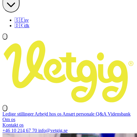
🇸🇪
sv
🇩🇰
dk
Ledige stillinger
Arbejd hos os
Ansæt personale
Q&A
Vidensbank
Om os
Kontakt os
+46 10 214 67 70
info@vetgig.se