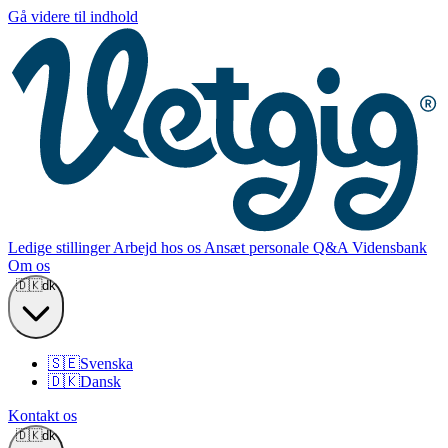
Gå videre til indhold
Ledige stillinger
Arbejd hos os
Ansæt personale
Q&A
Vidensbank
Om os
🇩🇰
dk
🇸🇪
Svenska
🇩🇰
Dansk
Kontakt os
🇩🇰
dk