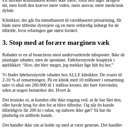
En udvidet konsultation koster ikke mere, fordi den tager længere
tid, men fordi den kræver mere viden, mere ansvar, mere medicinsk
dybde.
Klinikker, der går fra minutbaseret til værdibaseret prissætning, får
både mere tilfredse dyreejere og en mere retfærdig indtægt for de
tilfælde, hvor erfaringen gør størst forskel.
3. Stop med at forære marginen væk
Rabatter er en af branchens mest undervurderede tabsposter. Ikke de
planlagte rabatter, men de spontane. Følelsesstyrede knaptryk i
øjeblikket: “Hov, det blev meget, jeg trækker lige lidt fra her.”
Vi finder følelsesstyrede rabatter hos ALLE klinikker. De svarer til
2-10 % af omsætningen. På en klinik med 10 millioner i omsætning
taler vi altså om 200.000 til 1 million kroner, der bare forsvinder,
uden at nogen bemærker det. Hvert år.
Det ironiske er, at kunden ofte ikke engang ved, at de har fået den,
eller havde brug for den for at blive tilfredse. Og når én kunde
tilfældigvis får 200 kr i rabat, og naboen ikke gør? Så har du
pludselig en utilfreds kunde.
Det handler ikke om at holde op med at være generøs. Det handler