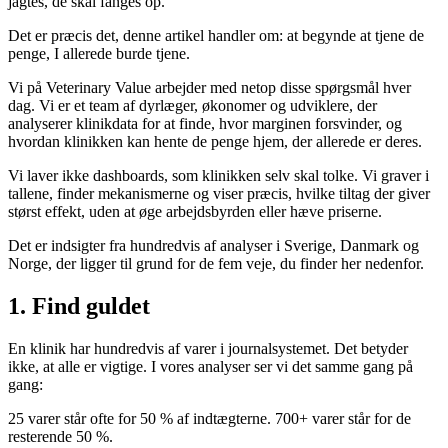
jagtes, de skal fanges op.
Det er præcis det, denne artikel handler om: at begynde at tjene de
penge, I allerede burde tjene.
Vi på Veterinary Value arbejder med netop disse spørgsmål hver
dag. Vi er et team af dyrlæger, økonomer og udviklere, der
analyserer klinikdata for at finde, hvor marginen forsvinder, og
hvordan klinikken kan hente de penge hjem, der allerede er deres.
Vi laver ikke dashboards, som klinikken selv skal tolke. Vi graver i
tallene, finder mekanismerne og viser præcis, hvilke tiltag der giver
størst effekt, uden at øge arbejdsbyrden eller hæve priserne.
Det er indsigter fra hundredvis af analyser i Sverige, Danmark og
Norge, der ligger til grund for de fem veje, du finder her nedenfor.
1. Find guldet
En klinik har hundredvis af varer i journalsystemet. Det betyder
ikke, at alle er vigtige. I vores analyser ser vi det samme gang på
gang:
25 varer står ofte for 50 % af indtægterne. 700+ varer står for de
resterende 50 %.