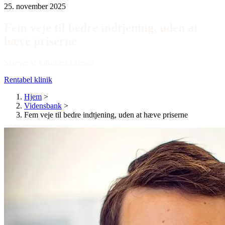
25. november 2025
Fem veje til bedre indtjening, uden at
hæve priserne
Skrevet af Johannes Larsson
Rentabel klinik
Hjem
>
Vidensbank
>
Fem veje til bedre indtjening, uden at hæve priserne