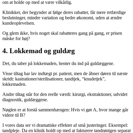
om at holde op med at være vilkårlig.
Klinikker, der begynder at følge deres rabatter, får mere retfærdige
beslutninger, mindre variation og bedre økonomi, uden at ændre
kundeoplevelsen.
Og glem ikke, hvis noget skal rabatteres gang på gang, er prisen
måske for høj?
4. Lokkemad og guldæg
Det, du taber på lokkemaden, henter du ind på guldæggene.
Visse tiltag har lav indtægt pr. patient, men de åbner døren til næste
skridt: kastrationer/sterilisationer, tandtjek, “knudetjek”,
lokkemaden.
Andre tiltag står for den reelle værdi: kirurgi, ekstraktioner, udvidet
diagnostik, guldæggene.
Nøglen er at forstå sammenhængen: Hvis vi gør A, hvor mange går
videre til B?
I vores data ser vi dramatiske effekter af små justeringer. Eksempel:
tandpleje. Da en klinik holdt op med at fakturere tandrøntgen separat