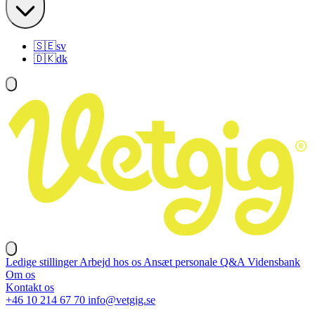
🇸🇪
sv
🇩🇰
dk
Ledige stillinger
Arbejd hos os
Ansæt personale
Q&A
Vidensbank
Om os
Kontakt os
+46 10 214 67 70
info@vetgig.se