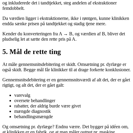
og inkluderede det i tandtjekket, steg andelen af ekstraktioner
femdobbelt.
Da værdien ligger i ekstraktionerne, ikke i røntgen, kunne klinikken
endda sænke prisen på tandtjekket og stadig tjene mere.
Kender du konverteringen fra A → B, og værdien af B, bliver det
pludselig let at sætte den rette pris på A.
5. Mål de rette ting
At måle gennemsnitsdebitering er skidt. Omsætning pr. dyrlæge er
også skidt. Begge mål får klinikker til at drage forkerte konklusioner.
Gennemsnitsdebitering er en gennemsnitsværdi af alt det, der er gået
rigtigt, og alt det, der er gået galt:
varevalg
oversete behandlinger
rabatter, der aldrig burde være givet
mængde diagnostik
behandlingsmængde
Og omsætning pr. dyrlæge? Endnu værre. Det bygger på idéen om,
at klinikken er en fabrik, og at man måler output pr. maskine.