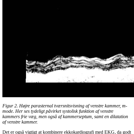
Figur 2. Højre parasternal tværsnitsvisning af venstre kammer, m-
mode. Her ses tydeligt påvirket systolisk funktion af venstre
kammers frie væg, men også af kammerseptum, samt en dilatation
af venstre kammer.
Det er også vigtigt at kombinere ekkokardiografi med EKG, da godt