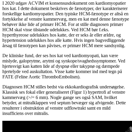
I 2020 udgav ACVIM et konsensusdokument om kardiomyopatier
hos kat. I dette dokument beskrives de fænotyper, der karakteriserer
forskellige kardiomyopatier. Den typiske HCM-fænotype er altså en
fortykkelse af venstre kammervæg, men en kat med denne fænotype
behøver ikke lide af primær HCM. For at stille diagnosen primær
HCM skal visse tilstande udelukkes. Ved HCM bør f.eks.
hyperthyreose udelukkes hos katte, der er seks år eller ældre, og
hypertension udelukkes hos alle katte. Hvis ingen bagvedliggende
årsag til fænotypen kan påvises, er primær HCM mere sandsynlig.
De kliniske fund, der ses hos kat ved kardiomyopati, kan være
mislyde, galoprytme, arytmi og synkope/svaghedssymptomer. Ved
hjertesvigt kan katten lide af dyspnø eller takypnø og dæmpede
hjertelyde ved auskultation. Visse katte kommer ind med tegn på
FATE (Feline Aortic ThromboEmbolism).
Diagnosen HCM stilles bedst via ekkokardiografisk undersøgelse.
Klassisk ses fokal eller generaliseret (Figur 1) hypertrofi af venstre
kammervæg (>/= 6 mm). Nogle gange ses også SAM, hvilket
betyder, at mitralklappen ved septum bevæger sig afvigende. Dette
resulterer i obstruktion af venstre udflowtrakt samt en mild
insufficiens over mitralis.