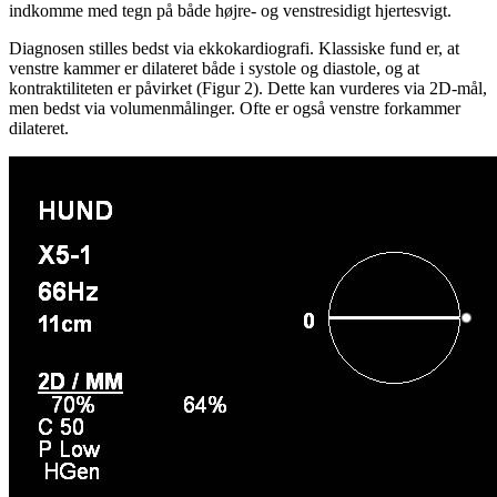
indkomme med tegn på både højre- og venstresidigt hjertesvigt.
Diagnosen stilles bedst via ekkokardiografi. Klassiske fund er, at
venstre kammer er dilateret både i systole og diastole, og at
kontraktiliteten er påvirket (Figur 2). Dette kan vurderes via 2D-mål,
men bedst via volumenmålinger. Ofte er også venstre forkammer
dilateret.