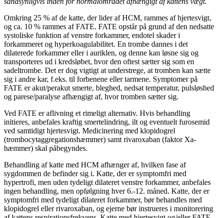
sandsynligvis inden for normalområdet afhængigt af kattens vægt.
Omkring 25 % af de katte, der lider af HCM, rammes af hjertesvigt,
og ca. 10 % rammes af FATE. FATE opstår på grund af den nedsatte
systoliske funktion af venstre forkammer, endotel skader i
forkammeret og hyperkoagulabilitet. En trombe dannes i det
dilaterede forkammer eller i auriklen, og denne kan løsne sig og
transporteres ud i kredsløbet, hvor den oftest sætter sig som en
sadeltrombe. Det er dog vigtigt at understrege, at tromben kan sætte
sig i andre kar, f.eks. til forbenene eller tarmene. Symptomer på
FATE er akut/perakut smerte, bleghed, nedsat temperatur, pulsløshed
og parese/paralyse afhængigt af, hvor tromben sætter sig.
Ved FATE er aflivning et rimeligt alternativ. Hvis behandling
initieres, anbefales kraftig smertelindring, ilt og eventuelt furosemid
ved samtidigt hjertesvigt. Medicinering med klopidogrel
(trombocytaggregationshæmmer) samt rivaroxaban (faktor Xa-
hæmmer) skal påbegyndes.
Behandling af katte med HCM afhænger af, hvilken fase af
sygdommen de befinder sig i. Katte, der er symptomfri med
hypertrofi, men uden tydeligt dilateret venstre forkammer, anbefales
ingen behandling, men opfølgning hver 6.-12. måned. Katte, der er
symptomfri med tydeligt dilateret forkammer, bør behandles med
klopidogrel eller rivaroxaban, og ejerne bør instrueres i monitorering
af kattens respirationsfrekvens. Katte med hjertesvigt og/eller FATE