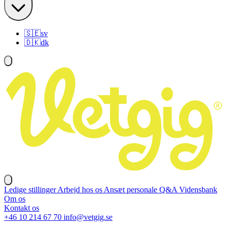
🇸🇪
sv
🇩🇰
dk
Ledige stillinger
Arbejd hos os
Ansæt personale
Q&A
Vidensbank
Om os
Kontakt os
+46 10 214 67 70
info@vetgig.se