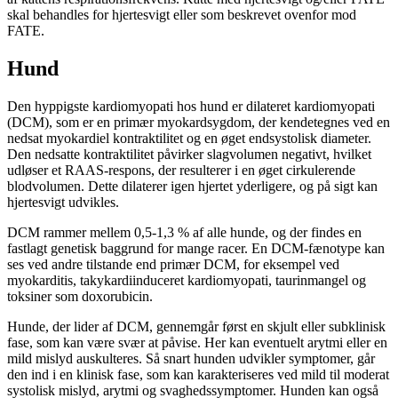
skal behandles for hjertesvigt eller som beskrevet ovenfor mod
FATE.
Hund
Den hyppigste kardiomyopati hos hund er dilateret kardiomyopati
(DCM), som er en primær myokardsygdom, der kendetegnes ved en
nedsat myokardiel kontraktilitet og en øget endsystolisk diameter.
Den nedsatte kontraktilitet påvirker slagvolumen negativt, hvilket
udløser et RAAS-respons, der resulterer i en øget cirkulerende
blodvolumen. Dette dilaterer igen hjertet yderligere, og på sigt kan
hjertesvigt udvikles.
DCM rammer mellem 0,5-1,3 % af alle hunde, og der findes en
fastlagt genetisk baggrund for mange racer. En DCM-fænotype kan
ses ved andre tilstande end primær DCM, for eksempel ved
myokarditis, takykardiinduceret kardiomyopati, taurinmangel og
toksiner som doxorubicin.
Hunde, der lider af DCM, gennemgår først en skjult eller subklinisk
fase, som kan være svær at påvise. Her kan eventuelt arytmi eller en
mild mislyd auskulteres. Så snart hunden udvikler symptomer, går
den ind i en klinisk fase, som kan karakteriseres ved mild til moderat
systolisk mislyd, arytmi og svaghedssymptomer. Hunden kan også