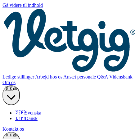
Gå videre til indhold
Ledige stillinger
Arbejd hos os
Ansæt personale
Q&A
Vidensbank
Om os
🇩🇰
dk
🇸🇪
Svenska
🇩🇰
Dansk
Kontakt os
🇩🇰
dk