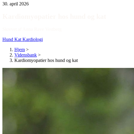
30. april 2026
Kardiomyopatier hos hund og kat
Skrevet af Anna Rave Vestberg
Hund
Kat
Kardiologi
Hjem
>
Vidensbank
>
Kardiomyopatier hos hund og kat