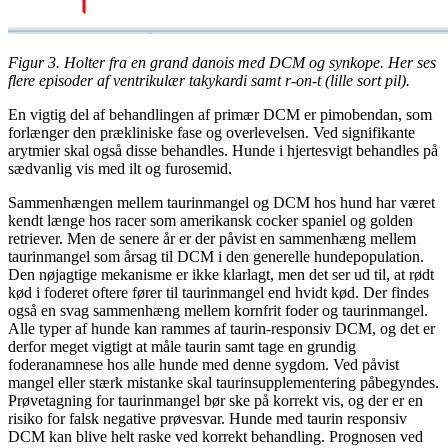
Figur 3. Holter fra en grand danois med DCM og synkope. Her ses
flere episoder af ventrikulær takykardi samt r-on-t (lille sort pil).
En vigtig del af behandlingen af primær DCM er pimobendan, som
forlænger den prækliniske fase og overlevelsen. Ved signifikante
arytmier skal også disse behandles. Hunde i hjertesvigt behandles på
sædvanlig vis med ilt og furosemid.
Sammenhængen mellem taurinmangel og DCM hos hund har været
kendt længe hos racer som amerikansk cocker spaniel og golden
retriever. Men de senere år er der påvist en sammenhæng mellem
taurinmangel som årsag til DCM i den generelle hundepopulation.
Den nøjagtige mekanisme er ikke klarlagt, men det ser ud til, at rødt
kød i foderet oftere fører til taurinmangel end hvidt kød. Der findes
også en svag sammenhæng mellem kornfrit foder og taurinmangel.
Alle typer af hunde kan rammes af taurin-responsiv DCM, og det er
derfor meget vigtigt at måle taurin samt tage en grundig
foderanamnese hos alle hunde med denne sygdom. Ved påvist
mangel eller stærk mistanke skal taurinsupplementering påbegyndes.
Prøvetagning for taurinmangel bør ske på korrekt vis, og der er en
risiko for falsk negative prøvesvar. Hunde med taurin responsiv
DCM kan blive helt raske ved korrekt behandling. Prognosen ved