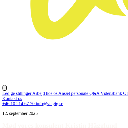
Ledige stillinger
Arbejd hos os
Ansæt personale
Q&A
Vidensbank
Om
Kontakt os
+46 10 214 67 70
info@vetgig.se
12. september 2025
Mød vores konsulent Kristin Hägglund