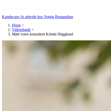
Skrevet af Mattias Kindgren
Kundecase
At arbejde hos Vetgig
Bemanding
Hjem
>
Vidensbank
>
Mød vores konsulent Kristin Hägglund