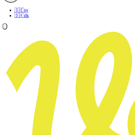
🇸🇪
sv
🇩🇰
dk