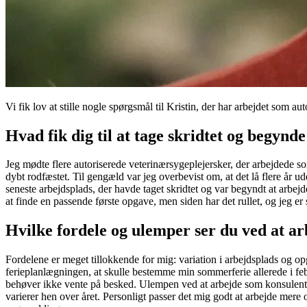
Vi fik lov at stille nogle spørgsmål til Kristin, der har arbejdet som a
Hvad fik dig til at tage skridtet og begynd
Jeg mødte flere autoriserede veterinærsygeplejersker, der arbejdede som 
dybt rodfæstet. Til gengæld var jeg overbevist om, at det lå flere år u
seneste arbejdsplads, der havde taget skridtet og var begyndt at arbej
at finde en passende første opgave, men siden har det rullet, og jeg er
Hvilke fordele og ulemper ser du ved at a
Fordelene er meget tillokkende for mig: variation i arbejdsplads og opg
ferieplanlægningen, at skulle bestemme min sommerferie allerede i feb
behøver ikke vente på besked. Ulempen ved at arbejde som konsulent er
varierer hen over året. Personligt passer det mig godt at arbejde mere 