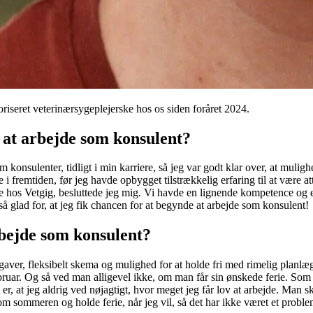
utoriseret veterinærsygeplejerske hos os siden foråret 2024.
e at arbejde som konsulent?
konsulenter, tidligt i min karriere, så jeg var godt klar over, at mulighe
de i fremtiden, før jeg havde opbygget tilstrækkelig erfaring til at være
de hos Vetgig, besluttede jeg mig. Vi havde en lignende kompetence og e
 så glad for, at jeg fik chancen for at begynde at arbejde som konsulent!
rbejde som konsulent?
aver, fleksibelt skema og mulighed for at holde fri med rimelig planlægni
ruar. Og så ved man alligevel ikke, om man får sin ønskede ferie. Som k
, at jeg aldrig ved nøjagtigt, hvor meget jeg får lov at arbejde. Man s
om sommeren og holde ferie, når jeg vil, så det har ikke været et problem