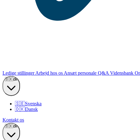
Ledige stillinger
Arbejd hos os
Ansæt personale
Q&A
Vidensbank
Om
🇩🇰
dk
🇸🇪
Svenska
🇩🇰
Dansk
Kontakt os
🇩🇰
dk