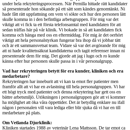
under hela rekryteringsprocessen. När Pernilla hittade rätt kandidater
så presenterade hon sökande på ett sätt som kändes genomtänkt. Ni
hade fått rätt uppfattning om vem vi sökte och hur den personen lätt
skulle komma in i den befintliga arbetsgruppen. För mig var det
viktigt att vi fick ta ett första telefonsamtal med kandidaten för att
sedan träffas här på vår klinik. Vi bokade in så att kandidaten fick
komma och hänga med oss en eftermiddag. För mig är det oerhört
viktigt att hela personalstyrkan fungerar bra ihop då vi jobbar tätt
och är ett sammansvetsat team. Vidare så var det avgörande för mig
att ni hade kvalitetssäkrat kandidaterna och tagit referenser innan ni
presenterade dem för mig. Det gjorde att jag i lugn och ro kunde
känna efter hur personen skulle passa in i vår personalgrupp.
Vad har rekryteringen betytt för era kunder, kliniken och era
medarbetare?
Rekryteringen har inneburit att vi kan ta emot fler patienter men
framför allt att vi har en avlastning till hela personalgruppen. Vi har
ett högt tryck med patienter och denna rekrytering har gett oss en
bättre arbetsmiljö. Utökningen i personalgruppen gör att vi kommer
ha möjlighet att öka våra öppettider. Det är betydlig enklare nu ifall
någon i personalen vill vara lediga eller blir sjuka då vi har en till
medarbetare på plats.
Om Vetlanda Djurklinik:
Kliniken startades 1988 av veterinär Lena Mattsson. De tar emot ca