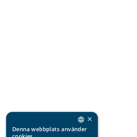
×
Denna webbplats använder
SWEDISH
cookies