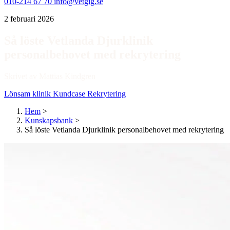
010-214 67 70
info@vetgig.se
2 februari 2026
Så löste Vetlanda Djurklinik
personalbehovet med rekrytering
Skrivet av Mattias Kindgren
Lönsam klinik
Kundcase
Rekrytering
Hem
>
Kunskapsbank
>
Så löste Vetlanda Djurklinik personalbehovet med rekrytering