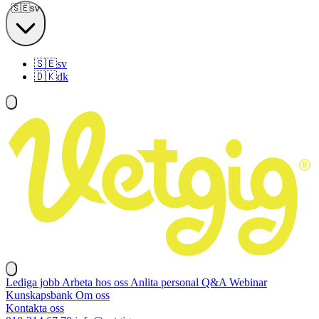
🇸🇪
sv
🇸🇪
sv
🇩🇰
dk
Lediga jobb
Arbeta hos oss
Anlita personal
Q&A
Webinar
Kunskapsbank
Om oss
Kontakta oss