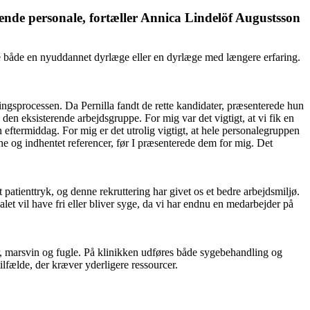
erende personale, fortæller Annica Lindelöf Augustsson
e både en nyuddannet dyrlæge eller en dyrlæge med længere erfaring.
ingsprocessen. Da Pernilla fandt de rette kandidater, præsenterede hun
den eksisterende arbejdsgruppe. For mig var det vigtigt, at vi fik en
eftermiddag. For mig er det utrolig vigtigt, at hele personalegruppen
ne og indhentet referencer, før I præsenterede dem for mig. Det
t patienttryk, og denne rekruttering har givet os et bedre arbejdsmiljø.
let vil have fri eller bliver syge, da vi har endnu en medarbejder på
er, marsvin og fugle. På klinikken udføres både sygebehandling og
ilfælde, der kræver yderligere ressourcer.