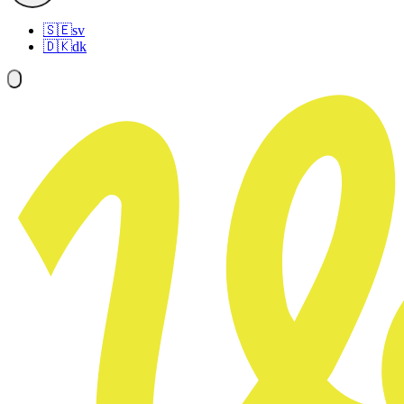
🇸🇪
sv
🇩🇰
dk