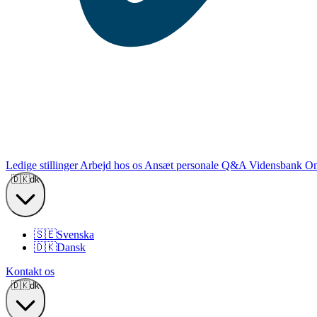
Ledige stillinger
Arbejd hos os
Ansæt personale
Q&A
Vidensbank
Om
🇩🇰
dk
🇸🇪
Svenska
🇩🇰
Dansk
Kontakt os
🇩🇰
dk