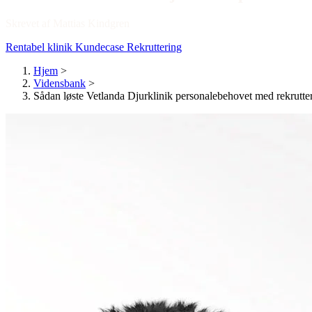
Skrevet af Mattias Kindgren
Rentabel klinik
Kundecase
Rekruttering
Hjem
>
Vidensbank
>
Sådan løste Vetlanda Djurklinik personalebehovet med rekrutte