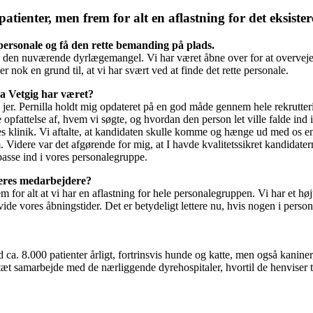
patienter, men frem for alt en aflastning for det eksist
 personale og få den rette bemanding på plads.
med den nuværende dyrlægemangel. Vi har været åbne over for at overvej
r nok en grund til, at vi har svært ved at finde det rette personale.
ra Vetgig har været?
jer. Pernilla holdt mig opdateret på en god måde gennem hele rekrutter
pfattelse af, hvem vi søgte, og hvordan den person let ville falde ind i 
es klinik. Vi aftalte, at kandidaten skulle komme og hænge ud med os en 
Videre var det afgørende for mig, at I havde kvalitetssikret kandidater
passe ind i vores personalegruppe.
jeres medarbejdere?
m for alt at vi har en aflastning for hele personalegruppen. Vi har et høj
de vores åbningstider. Det er betydeligt lettere nu, hvis nogen i persona
 ca. 8.000 patienter årligt, fortrinsvis hunde og katte, men også kanin
 tæt samarbejde med de nærliggende dyrehospitaler, hvortil de henviser t