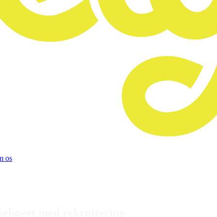
 os
ebehovet med rekruttering