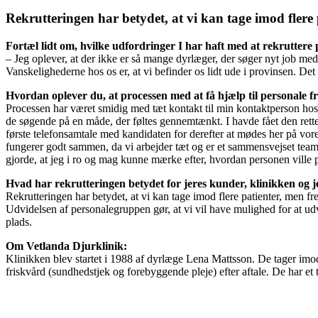
Rekrutteringen har betydet, at vi kan tage imod flere 
Fortæl lidt om, hvilke udfordringer I har haft med at rekruttere
– Jeg oplever, at der ikke er så mange dyrlæger, der søger nyt job 
Vanskelighederne hos os er, at vi befinder os lidt ude i provinsen. Det e
Hvordan oplever du, at processen med at få hjælp til personale f
Processen har været smidig med tæt kontakt til min kontaktperson hos 
de søgende på en måde, der føltes gennemtænkt. I havde fået den rette o
første telefonsamtale med kandidaten for derefter at mødes her på vor
fungerer godt sammen, da vi arbejder tæt og er et sammensvejset team. 
gjorde, at jeg i ro og mag kunne mærke efter, hvordan personen ville 
Hvad har rekrutteringen betydet for jeres kunder, klinikken og 
Rekrutteringen har betydet, at vi kan tage imod flere patienter, men fre
Udvidelsen af personalegruppen gør, at vi vil have mulighed for at udvi
plads.
Om Vetlanda Djurklinik:
Klinikken blev startet i 1988 af dyrlæge Lena Mattsson. De tager imod
friskvård (sundhedstjek og forebyggende pleje) efter aftale. De har et