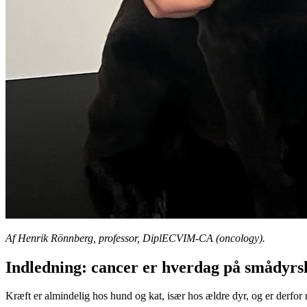
Af Henrik Rönnberg, professor, DiplECVIM-CA (oncology).
Indledning: cancer er hverdag på smådyrs
Kræft er almindelig hos hund og kat, især hos ældre dyr, og er derfor