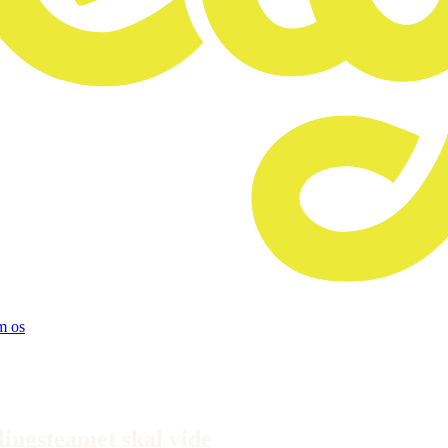
 os
ingsteamet skal vide