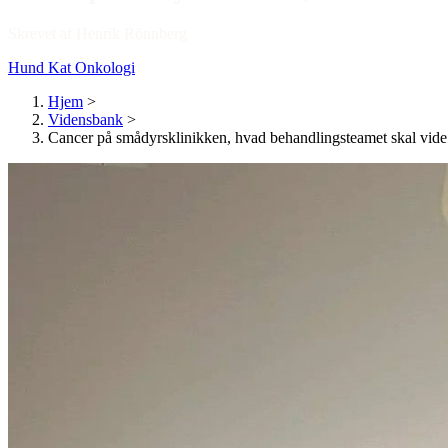
Skrevet af Henrik Rönnberg
Hund
Kat
Onkologi
Hjem
>
Vidensbank
>
Cancer på smådyrsklinikken, hvad behandlingsteamet skal vide