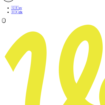
🇸🇪
sv
🇩🇰
dk