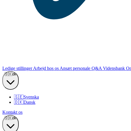
Ledige stillinger
Arbejd hos os
Ansæt personale
Q&A
Vidensbank
Om
🇩🇰
dk
🇸🇪
Svenska
🇩🇰
Dansk
Kontakt os
🇩🇰
dk