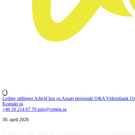
Ledige stillinger
Arbejd hos os
Ansæt personale
Q&A
Vidensbank
Om
Kontakt os
+46 10 214 67 70
info@vetgig.se
30. april 2026
Cancer på smådyrsklinikken, hvad behandl